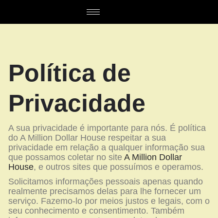
Política de
Privacidade
A sua privacidade é importante para nós. É política
do A Million Dollar House respeitar a sua
privacidade em relação a qualquer informação sua
que possamos coletar no site
A Million Dollar
House
, e outros sites que possuímos e operamos.
Solicitamos informações pessoais apenas quando
realmente precisamos delas para lhe fornecer um
serviço. Fazemo-lo por meios justos e legais, com o
seu conhecimento e consentimento. Também