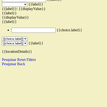
{{label}}
{{label}}: {{displayValue}}
{{label}}
{{displayValue}}
{{label}}
{{choice.label}}
{{label}}
{{locationDetails}}
Pesquisar
Reset Filters
Pesquisar
Back