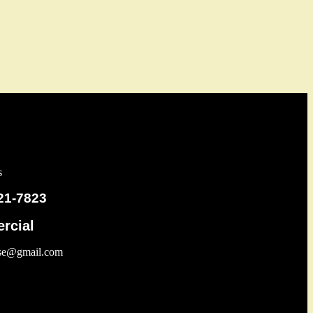
s
21-7823
rcial
use@gmail.com