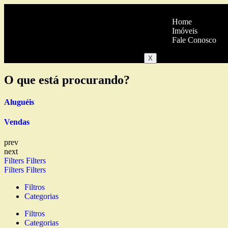
Home
Imóveis
Fale Conosco
X
O que está procurando?
Aluguéis
Vendas
prev
next
Filters
Filters
Filters
Filters
Filtros
Categorias
Filtros
Categorias