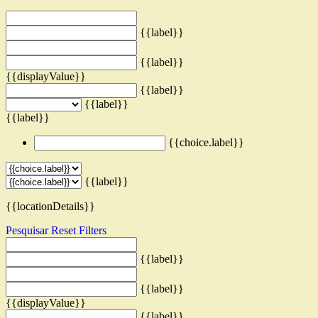
{{label}}
{{label}}
{{displayValue}}
{{label}}
{{label}}
{{label}}
{{choice.label}}
{{label}}
{{locationDetails}}
Pesquisar
Reset Filters
{{label}}
{{label}}
{{displayValue}}
{{label}}