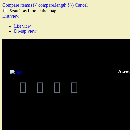
Compare items
({{ compare.length }})
Cancel
Search as I move the map
List view
List view
Map view
Aces