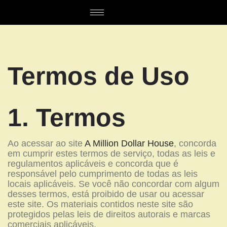
Termos de Uso
1. Termos
Ao acessar ao site
A Million Dollar House
, concorda
em cumprir estes termos de serviço, todas as leis e
regulamentos aplicáveis ​​e concorda que é
responsável pelo cumprimento de todas as leis
locais aplicáveis. Se você não concordar com algum
desses termos, está proibido de usar ou acessar
este site. Os materiais contidos neste site são
protegidos pelas leis de direitos autorais e marcas
comerciais aplicáveis.