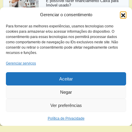
É possível fazer financiamento Caixa para
Imóvel usado?
Gerenciar o consentimento
8 dicas para comprar um imóvel com
segurança
Para fornecer as melhores experiências, usamos tecnologias como
cookies para armazenar e/ou acessar informações do dispositivo. O
Contatos
consentimento para essas tecnologias nos permitirá processar dados
como comportamento de navegação ou IDs exclusivos neste site. Não
+55 (91) 99185-2601
consentir ou retirar o consentimento pode afetar negativamente certos
Avenida Governador José Malcher, 153, sala 307,
recursos e funções.
Edifício Futura Office, Nazaré, Belém-Pa, CEP:
66035-065
Gerenciar serviços
Horário de
Aceitar
Atendimento
Segunda a sexta das 08:00 às 18:00
Negar
Ver preferências
Política de Privacidade