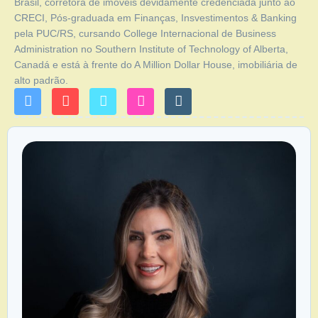
Brasil, corretora de imóveis devidamente credenciada junto ao
CRECI, Pós-graduada em Finanças, Insvestimentos & Banking
pela PUC/RS, cursando College Internacional de Business
Administration no Southern Institute of Technology of Alberta,
Canadá e está à frente do A Million Dollar House, imobiliária de
alto padrão.