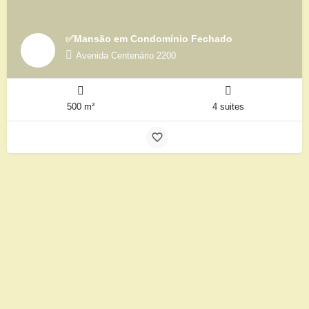
✅Mansão em Condomínio Fechado
Avenida Centenário 2200
500 m²
4 suites