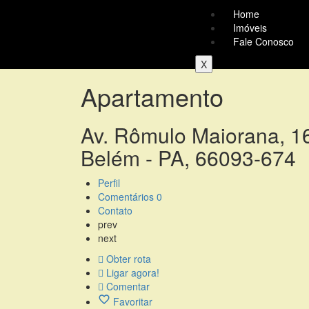
Home
Imóveis
Fale Conosco
X
Apartamento
Av. Rômulo Maiorana, 1
Belém - PA, 66093-674
Perfil
Comentários
0
Contato
prev
next
Obter rota
Ligar agora!
Comentar
Favoritar