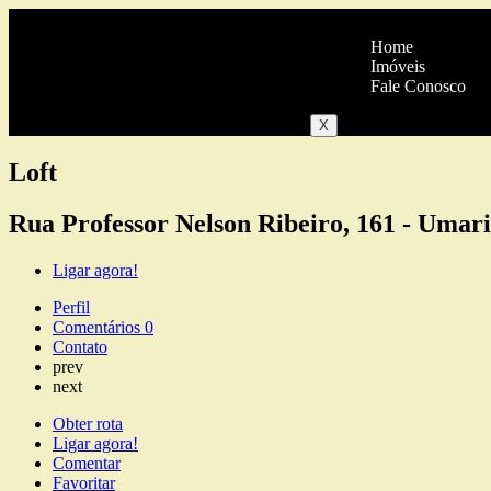
Home
Imóveis
Fale Conosco
X
Loft
Rua Professor Nelson Ribeiro, 161 - Umari
Ligar agora!
Perfil
Comentários
0
Contato
prev
next
Obter rota
Ligar agora!
Comentar
Favoritar