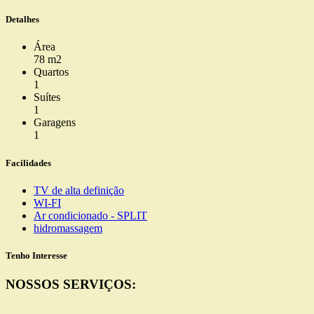
Detalhes
Área
78 m2
Quartos
1
Suítes
1
Garagens
1
Facilidades
TV de alta definição
WI-FI
Ar condicionado - SPLIT
hidromassagem
Tenho Interesse
NOSSOS SERVIÇOS: