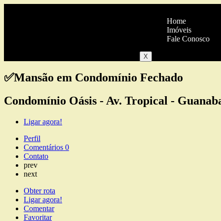
Home
Imóveis
Fale Conosco
X
✅Mansão em Condomínio Fechado
Condomínio Oásis - Av. Tropical - Guanab
Ligar agora!
Perfil
Comentários
0
Contato
prev
next
Obter rota
Ligar agora!
Comentar
Favoritar