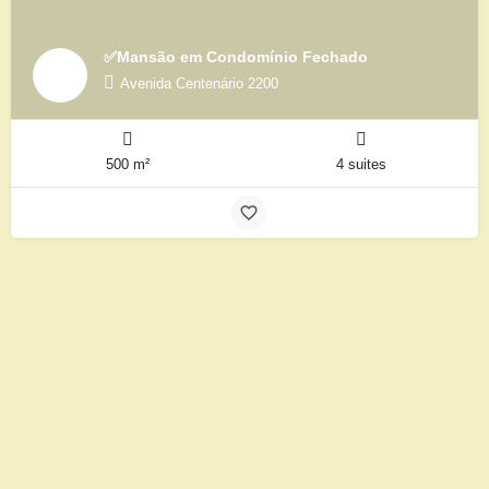
✅Mansão em Condomínio Fechado
Avenida Centenário 2200
500 m²
4 suites