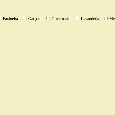
Faxineira
Garçom
Governanta
Lavanderia
Men