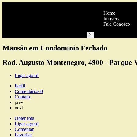
Home
Imóveis
Fale Conosco
X
Mansão em Condomínio Fechado
Rod. Augusto Montenegro, 4900 - Parque V
Ligar agora!
Perfil
Comentários
0
Contato
prev
next
Obter rota
Ligar agora!
Comentar
Favoritar