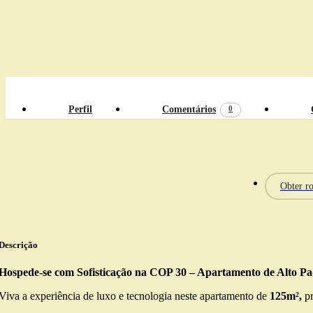
0
Perfil
Comentários
Obter ro
Descrição
Hospede-se com Sofisticação na COP 30 – Apartamento de Alto P
Viva a experiência de luxo e tecnologia neste apartamento de
125m²,
pr