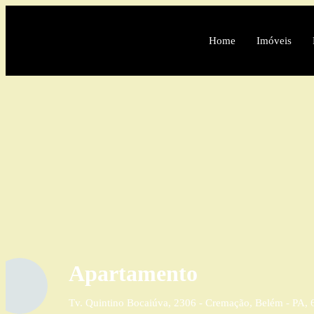
Home
Imóveis
Apartamento
Tv. Quintino Bocaiúva, 2306 - Cremação, Belém - PA,