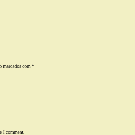
ão marcados com
*
me I comment.