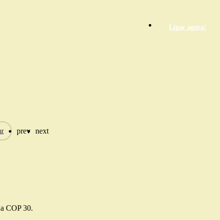
Ligar agora!
prev
next
ar
e a COP 30.