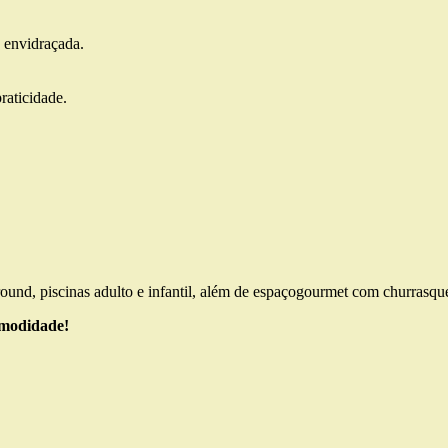
a envidraçada.
raticidade.
round, piscinas adulto e infantil, além de espaçogourmet com churrasque
omodidade!