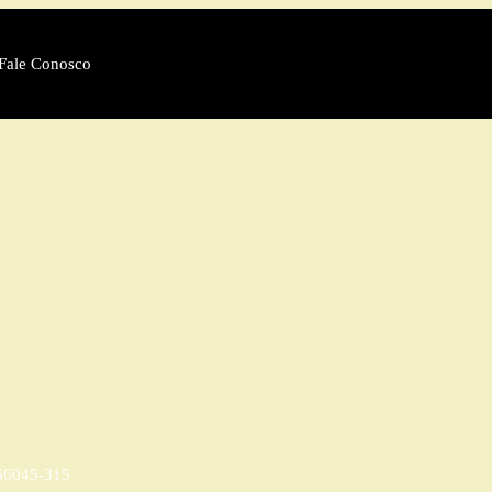
Fale Conosco
 66045-315