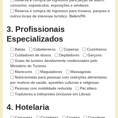
Reserva e compra de ingressos para peças de teatro,
concertos, espetáculos, exposições e similares.
Reserva e compra de ingressos para museus, parques e
outros locais de interesse turístico. Belém/PA
3. Profissionais
Especializados
Babás
Cabeleireiros
Copeiras
Cozinheiros
Cuidadores de idosos
Depiladores
Garçons
Guias de turismo devidamente credenciados pelo
Ministério do Turismo.
Manicures
Maquiadores
Massagistas
Nutricionistas para pessoas com restrições alimentares
por motivos de saúde, questões culturais e religiosas.
Pessoas com mobilidade reduzida
Pet sitters
Tradutores e intérpretes (inclusive em Libras)
4. Hotelaria
Camareira
Cozinheiro
Copeiro
Concièrge