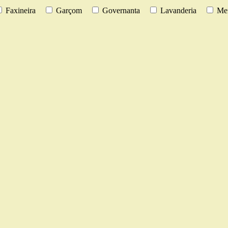
Faxineira
Garçom
Governanta
Lavanderia
Men