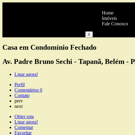
Home
Imóveis
Fale Conosco
X
Casa em Condomínio Fechado
Av. Padre Bruno Sechi - Tapanã, Belém - 
Ligar agora!
Perfil
Comentários
0
Contato
prev
next
Obter rota
Ligar agora!
Comentar
Favoritar