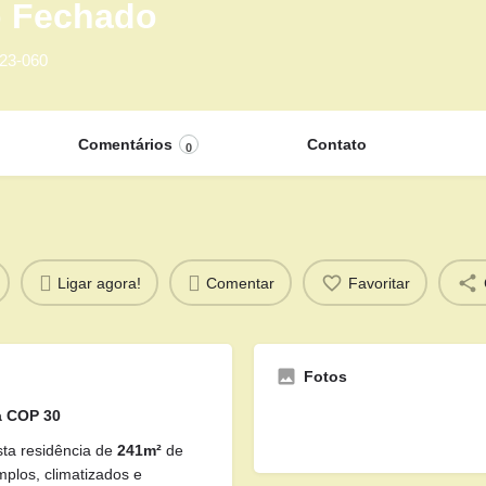
 Fechado
823-060
Comentários
Contato
0
Ligar agora!
Comentar
Favoritar
Fotos
a COP 30
ta residência de
241m²
de
mplos, climatizados e