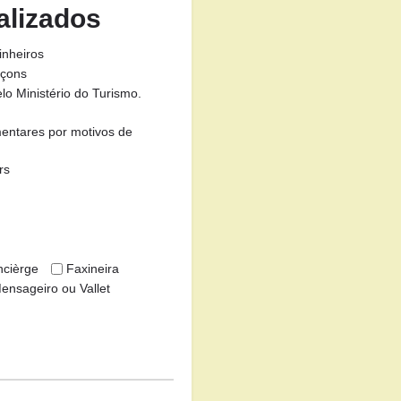
alizados
inheiros
çons
o Ministério do Turismo.
mentares por motivos de
rs
cièrge
Faxineira
ensageiro ou Vallet