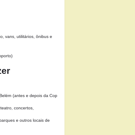
, vans, utilitários, ônibus e
oporto)
zer
Belém (antes e depois da Cop
eatro, concertos,
arques e outros locais de