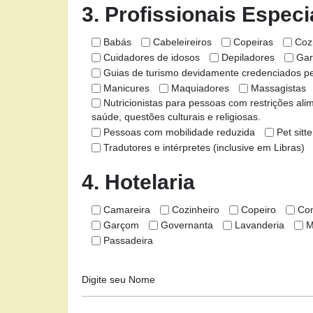
3. Profissionais Especi
Babás
Cabeleireiros
Copeiras
Coz
Cuidadores de idosos
Depiladores
Gar
Guias de turismo devidamente credenciados pel
Manicures
Maquiadores
Massagistas
Nutricionistas para pessoas com restrições ali
saúde, questões culturais e religiosas.
Pessoas com mobilidade reduzida
Pet sitte
Tradutores e intérpretes (inclusive em Libras)
4. Hotelaria
Camareira
Cozinheiro
Copeiro
Con
Garçom
Governanta
Lavanderia
M
Passadeira