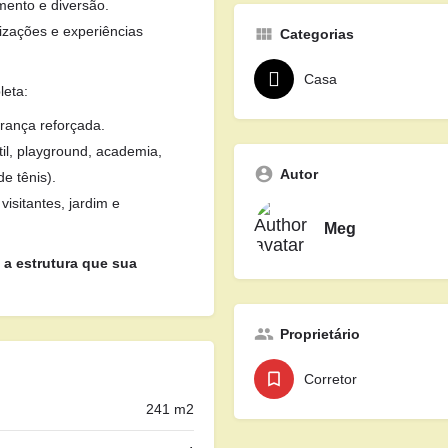
mento e diversão.
nizações e experiências
Categorias
Casa
leta:
rança reforçada.
ntil, playground, academia,
Autor
de tênis).
visitantes, jardim e
Meg
 a estrutura que sua
Proprietário
Corretor
241 m2