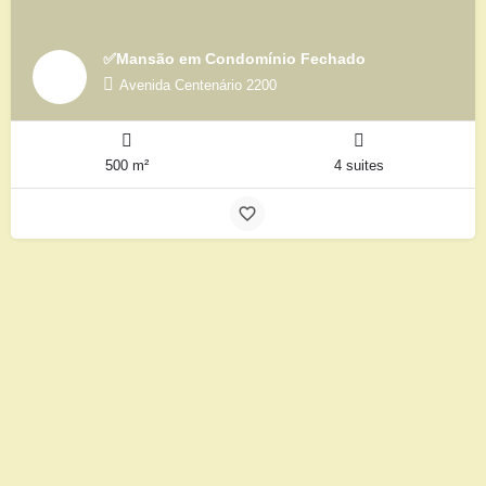
✅Mansão em Condomínio Fechado
Avenida Centenário 2200
500 m²
4 suites