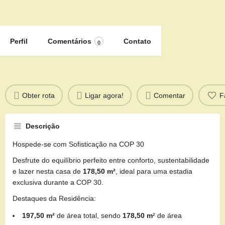
Perfil
Comentários
Contato
0
Obter rota
Ligar agora!
Comentar
F
Descrição
Hospede-se com Sofisticação na COP 30
Desfrute do equilíbrio perfeito entre conforto, sustentabilidade
e lazer nesta casa de
178,50 m²
, ideal para uma estadia
exclusiva durante a COP 30.
Destaques da Residência:
197,50 m²
de área total, sendo
178,50 m
² de área