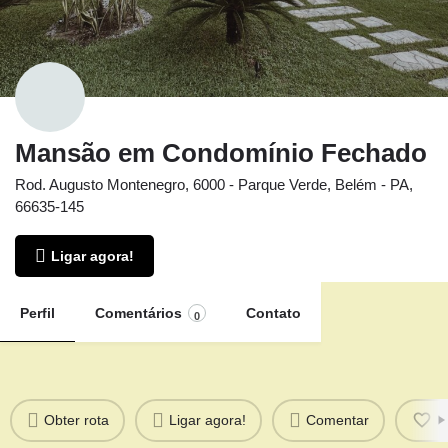
Mansão em Condomínio Fechado
Rod. Augusto Montenegro, 6000 - Parque Verde, Belém - PA,
66635-145
Ligar agora!
Perfil
Comentários
Contato
0
Obter rota
Ligar agora!
Comentar
F