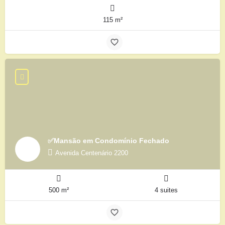
115 m²
✅Mansão em Condomínio Fechado
Avenida Centenário 2200
500 m²
4 suites