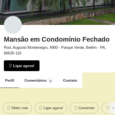
Mansão em Condomínio Fechado
Rod. Augusto Montenegro, 4900 - Parque Verde, Belém - PA,
66635-110
Ligar agora!
Perfil
Comentários
Contato
0
Obter rota
Ligar agora!
Comentar
F