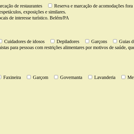
rcação de restaurantes
Reserva e marcação de acomodações fora 
espetáculos, exposições e similares.
cais de interesse turístico. Belém/PA
Cuidadores de idosos
Depiladores
Garçons
Guias d
istas para pessoas com restrições alimentares por motivos de saúde, ques
Faxineira
Garçom
Governanta
Lavanderia
Men