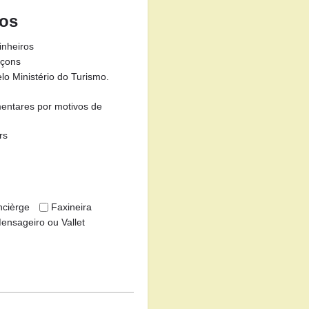
dos
inheiros
çons
o Ministério do Turismo.
mentares por motivos de
rs
cièrge
Faxineira
ensageiro ou Vallet