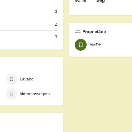
Meg
3
2
Proprietário
3
AMDH
Lavabo
hidromassagem