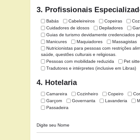
3. Profissionais Especializa
Babás
Cabeleireiros
Copeiras
Coz
Cuidadores de idosos
Depiladores
Gar
Guias de turismo devidamente credenciados pel
Manicures
Maquiadores
Massagistas
Nutricionistas para pessoas com restrições ali
saúde, questões culturais e religiosas.
Pessoas com mobilidade reduzida
Pet sitte
Tradutores e intérpretes (inclusive em Libras)
4. Hotelaria
Camareira
Cozinheiro
Copeiro
Con
Garçom
Governanta
Lavanderia
M
Passadeira