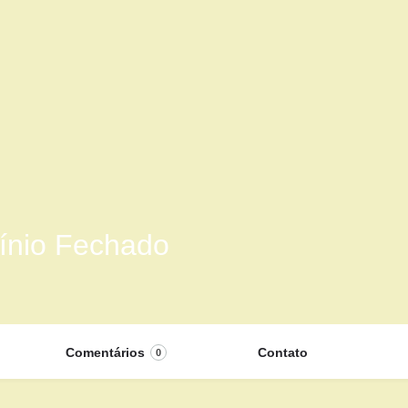
nio Fechado
Comentários
Contato
0