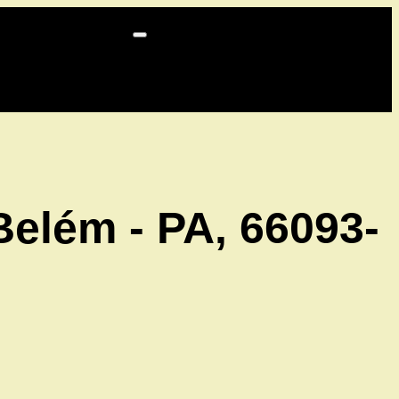
Belém - PA, 66093-