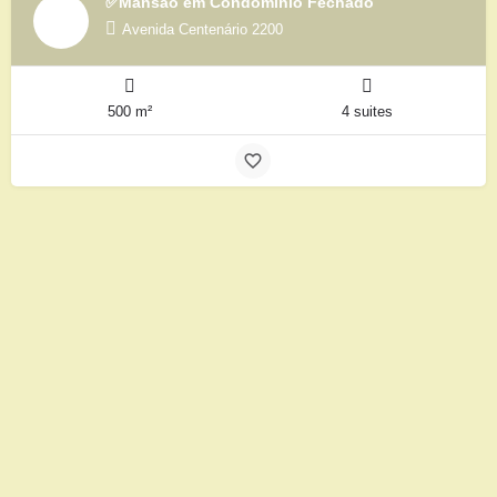
✅Mansão em Condomínio Fechado
Avenida Centenário 2200
500 m²
4 suites