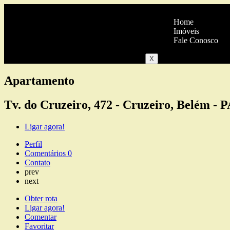
Home
Imóveis
Fale Conosco
X
Apartamento
Tv. do Cruzeiro, 472 - Cruzeiro, Belém - 
Ligar agora!
Perfil
Comentários
0
Contato
prev
next
Obter rota
Ligar agora!
Comentar
Favoritar