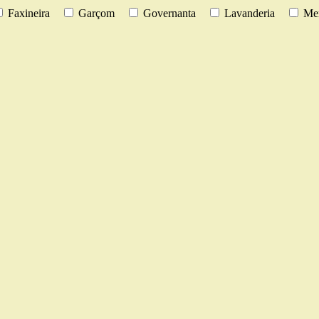
Faxineira
Garçom
Governanta
Lavanderia
Men