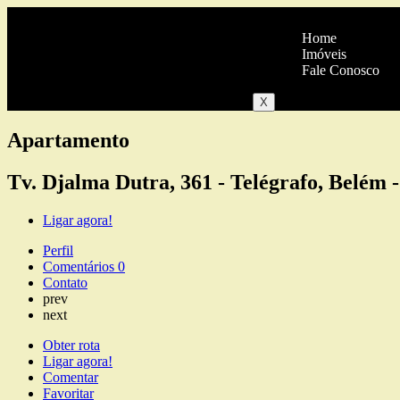
Home
Imóveis
Fale Conosco
X
Apartamento
Tv. Djalma Dutra, 361 - Telégrafo, Belém 
Ligar agora!
Perfil
Comentários
0
Contato
prev
next
Obter rota
Ligar agora!
Comentar
Favoritar