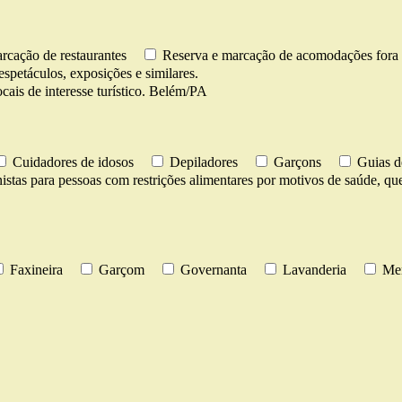
rcação de restaurantes
Reserva e marcação de acomodações fora 
espetáculos, exposições e similares.
cais de interesse turístico. Belém/PA
Cuidadores de idosos
Depiladores
Garçons
Guias d
istas para pessoas com restrições alimentares por motivos de saúde, ques
Faxineira
Garçom
Governanta
Lavanderia
Men