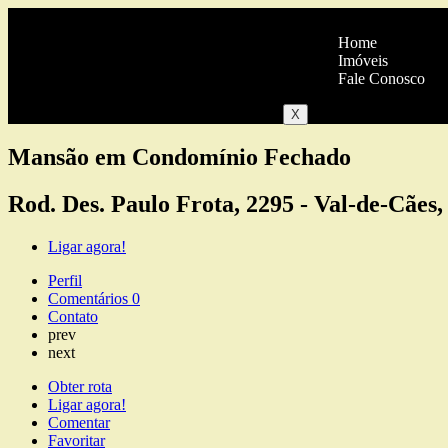
Home
Imóveis
Fale Conosco
X
Mansão em Condomínio Fechado
Rod. Des. Paulo Frota, 2295 - Val-de-Cães
Ligar agora!
Perfil
Comentários
0
Contato
prev
next
Obter rota
Ligar agora!
Comentar
Favoritar